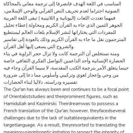
المناسب في اللغة الهدف فانصرفا إلى ترجمة معاني بالمحاكاة
الصوتية احتراما لعدم تحريف النص القرآني والوحي الإسلامي،
فمهما تعددت اللغات (اليونانية و اللاتينية ) تبقى اللغة العربية
الجوهر الثمين الذي جاء به القرآن الكريم ومحاولة إعطاء تحليل
للمفردات التي يختارانها لنشر الإسلام بلغات العالم ليستطيع
المترجمون نقل ما جاء به القرآن الكريم وذلك بالعودة إلى تفاسير
والشروح التي يسعى إليها أهل القرآن.
ومنه نستخلص أن الترجمة كانت ولا تزال حجر الزاوية في بناء
الحضارة الإنسانية وأحد الداعمين التواصل الفكري الثقافي خاصة
حينما يتعلق الأمر بترجمة الكتب المقدسة، لا سيما القرآن وجاء فيه
من وحي وإعجاز لغوي وتركيبي وأسلوبي مما دعا إلى ضرورة
تفسيره ودراسته، دلاليا لبناء الحضارات.
The Qur'an has always been and continues to be a focal point
of Orientaliststudies and theirprominent figures, such as
Hamidullah and Kazimirski. Theirdreamwas to possess a
French translation of the Qur'an; however, theyfacedseveral
challenges due to the lack of suitableequivalents in the
targetlanguage. As a result, theyresorted to translating the
meaningsusingphonetic imitation to respect the integrity of