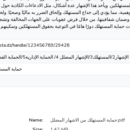
مستهلكين. ويأخذ هذا الإشهار عدة أشكال، مثل الادعاءات الكاذبة حول ج
ية، مما يؤدي إلى خداع المستهلك وإلحاق الضرر به ماليًا وصحيًا. ولح
ات وضمان شفافيتها، من خلال فرض عقوبات على الجهات المخالفة وتشجي
حماية المستهلك دورًا هامًا في التوعية بحقوق المستهلكين وتمكينهم من
-mosta.dz/handle/123456789/29428
1/الإشهار2/المستهلك3/الإشهار المضلل 4/ الحماية الإدارية5/الحماية القضائية 6/ جريمة الخداع
حماية المست
Name:
حماية المستهلك من الاشهار المضلل.pdf
Size:
1.42 MB