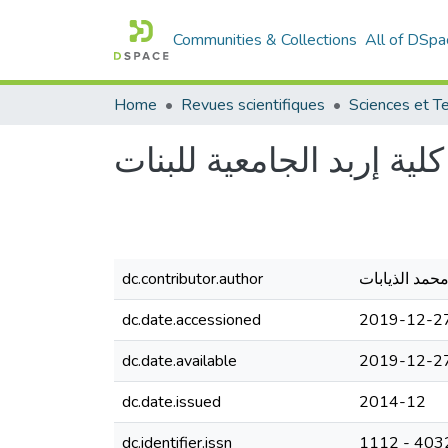
Communities & Collections
All of DSpa
Home
Revues scientifiques
ية إربد الجامعية للبنات
dc.contributor.author
dc.date.accessioned
2019-12-27
dc.date.available
2019-12-27
dc.date.issued
2014-12
dc.identifier.issn
1112 - 403