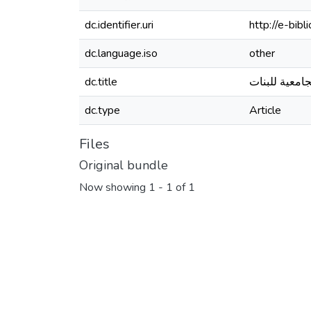
dc.identifier.uri
http://e-bi
dc.language.iso
other
dc.title
جامعية للبنات
dc.type
Article
Files
Original bundle
Now showing
1 - 1 of 1