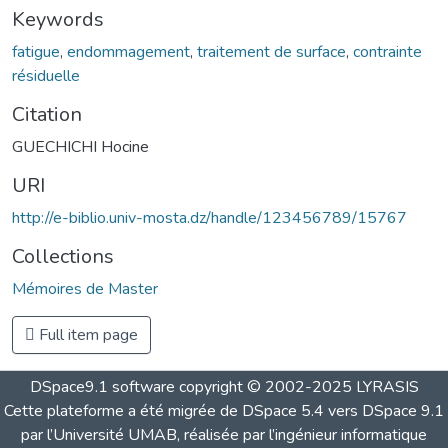
Keywords
fatigue
,
endommagement
,
traitement de surface
,
contrainte
résiduelle
Citation
GUECHICHI Hocine
URI
http://e-biblio.univ-mosta.dz/handle/123456789/15767
Collections
Mémoires de Master
Full item page
DSpace9.1 software copyright © 2002-2025 LYRASIS
Cette plateforme a été migrée de DSpace 5.4 vers DSpace 9.1
par l’Université UMAB, réalisée par l’ingénieur informatique