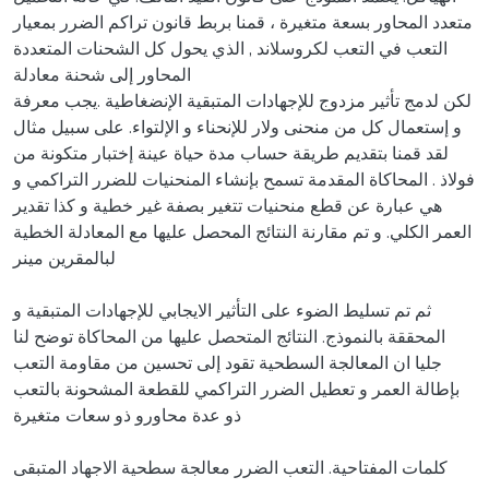
متعدد المحاور بسعة متغيرة ، قمنا بربط قانون تراكم الضرر بمعيار
التعب في التعب لكروسلاند , الذي يحول كل الشحنات المتعددة
المحاور إلى شحنة معادلة
لكن لدمج تأثیر مزدوج للإجھادات المتبقیة الإنضغاطیة .یجب معرفة
و إستعمال كل من منحنى ولار للإنحناء و الإلتواء. على سبیل مثال
لقد قمنا بتقدیم طریقة حساب مدة حیاة عینة إختبار متكونة من
فولاذ . المحاكاة المقدمة تسمح بإنشاء المنحنيات للضرر التراكمي و
هي عبارة عن قطع منحنيات تتغير بصفة غير خطية و كذا تقدير
العمر الكلي. و تم مقارنة النتائج المحصل عليها مع المعادلة الخطية
لبالمقرين مينر
ثم تم تسليط الضوء على التأثير الايجابي للإجهادات المتبقية و
المحققة بالنموذج. النتائج المتحصل عليها من المحاكاة توضح لنا
جليا ان المعالجة السطحية تقود إلى تحسين من مقاومة التعب
بإطالة العمر و تعطيل الضرر التراكمي للقطعة المشحونة بالتعب
ذو عدة محاورو ذو سعات متغيرة
كلمات المفتاحية. التعب الضرر معالجة سطحية الاجهاد المتبقى