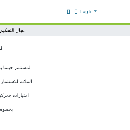
Log In
سلطة القاضي الجزائري في مجال التحكيم التجاري الدولي
س
المستثمر حينما ير
الملائم للاستثمار
امتيازات جمركية
بخصوص ت