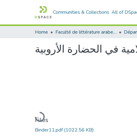
Communities & Collections
All of DSpa
Home
Faculté de littérature arabe et des arts
امية في الحضارة الأروبية
Loading...
Files
Binder11.pdf
(1022.56 KB)