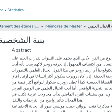
ce
Statistics
Département des études littéraires et critiques
Mémoires de Master
بنية الشخصية 
Abstract
نوع من الفن الأدبي الذي يعتمد على التنبؤات بقدرات العلم على
انسان من اكتشاف المجهول إذ يعرفه زوجر لاكهيرست بأنه أدب
كنولوجيا أي ربط زوجر في هذا القول الخيال العلمي بالتطورات
وجية الحديثة، إذن كان روبرت سكولز أكثر اتساعا في ارتياد آفاق
قضايا الحدسية كما أعطى روبرت سكولز للواقع أكثر قيمة من
عالم التجربة الواقعي، أما أدب الخيال العلمي في الوطن العربي
 وبدأ من ستينات القرن الماضي بدأت محاولات عربية تكتب في
هذا المجال بتأثير واضح من الترجمات والنقل.
مذكرتنا فنجد الروائي حبيب مونسي صور لنا الحالة الاجتماعية