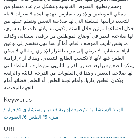
وحسن تطبيق النصوص القانونية وتتشكل من عدد متساو من
ممثلي الموظفين والإدارة ، تمارس عهدتها لمدة 3 سنوات قابلة
للتجديد ترأسها السلطة التي لها صلاحية التعيين وتنظم عملها من
خلال اجتماعها مرتين خلال السنة وتكون مداولاتها ذات طابع سري،
لها صلاحية النظر في أوضاع الموظفين من ترقية، استقالة، وكذلك
ما يخص تأديب الموظف العام، أما آراءها فهي تنقسم إلى نوعين
آراء استشارية لا ترتقي إلى مرتبة القرار الإداري وبالتالي لا يمكن
الطعن فيها لأنها لا تكتسب الطابع التنفيذي، وهناك آراء إلزامية
يمكن الطعن فيها بعد صدور القرار التأديبي من طرف السلطة التي
لها صلاحية التعيين، و هذا في العقوبات من الدرجة الثالثة و الرابعة
ويكون الطعن إداريا، وأمام لجنة الطعن, أو الطعن قضائيا أمام
الجهة المختصة
Keywords
/ الهيئة الإستشارية 2/ صيغة إدارية 3/ قرار إستشاري 4/ قرار
ملزم 5/ الطعن 6/ العقوبات
URI