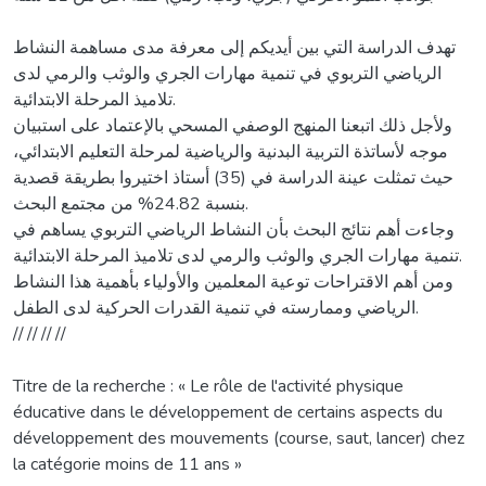
تهدف الدراسة التي بين أيديكم إلى معرفة مدى مساهمة النشاط
الرياضي التربوي في تنمية مهارات الجري والوثب والرمي لدى
تلاميذ المرحلة الابتدائية.
ولأجل ذلك اتبعنا المنهج الوصفي المسحي بالإعتماد على استبيان
موجه لأساتذة التربية البدنية والرياضية لمرحلة التعليم الابتدائي،
حيث تمثلت عينة الدراسة في (35) أستاذ اختيروا بطريقة قصدية
بنسبة 24.82% من مجتمع البحث.
وجاءت أهم نتائج البحث بأن النشاط الرياضي التربوي يساهم في
تنمية مهارات الجري والوثب والرمي لدى تلاميذ المرحلة الابتدائية.
ومن أهم الاقتراحات توعية المعلمين والأولياء بأهمية هذا النشاط
الرياضي وممارسته في تنمية القدرات الحركية لدى الطفل.
// // // //
Titre de la recherche : « Le rôle de l'activité physique
éducative dans le développement de certains aspects du
développement des mouvements (course, saut, lancer) chez
la catégorie moins de 11 ans »