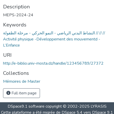
Description
MEPS-2024-24
Keywords
النشاط البدني الرياضي - النمو الحركي - مرحلة الطفولة // // //
Activité physique -Développement des mouvementd -
L’Enfance
URI
http://e-biblio.univ-mosta.dz/handle/123456789/27372
Collections
Mémoires de Master
Full item page
DSpace9.1 software copyright © 2002-2025 LYRASIS
Cette plateforme a été migrée de DSpace 5.4 vers DSpace 9.1