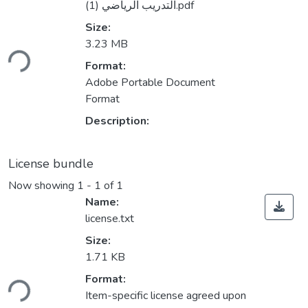
التدريب الرياضي (1).pdf
Size:
3.23 MB
ding...
Format:
Adobe Portable Document
Format
Description:
License bundle
Now showing
1 - 1 of 1
Name:
license.txt
Size:
1.71 KB
Format:
ding...
Item-specific license agreed upon