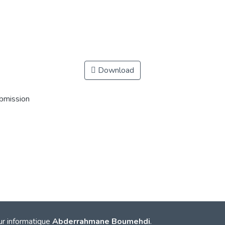
Download
ubmission
ur informatique
Abderrahmane Boumehdi
.