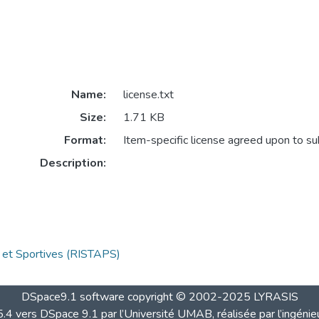
Name:
license.txt
Size:
1.71 KB
Format:
Item-specific license agreed upon to s
Description:
s et Sportives (RISTAPS)
DSpace9.1 software copyright © 2002-2025 LYRASIS
4 vers DSpace 9.1 par l’Université UMAB, réalisée par l’ingénie