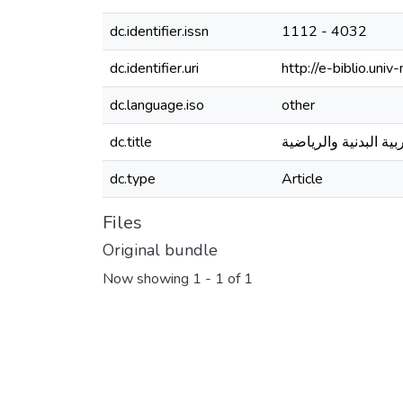
dc.identifier.issn
1112 - 4032
dc.identifier.uri
http://e-biblio.u
dc.language.iso
other
dc.title
ة البدنية والرياضية
dc.type
Article
Files
Original bundle
Now showing
1 - 1 of 1