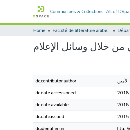
Communities & Collections
All of DSpa
Home
Faculté de littérature arabe et des arts
ي من خلال وسائل الإعلام
dc.contributor.author
الأمين
dc.date.accessioned
2018
dc.date.available
2018
dc.date.issued
2015
dc.identifier.uri
http: