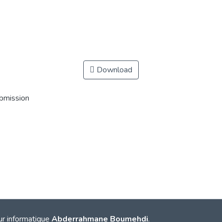
Download
ubmission
ur informatique
Abderrahmane Boumehdi
.