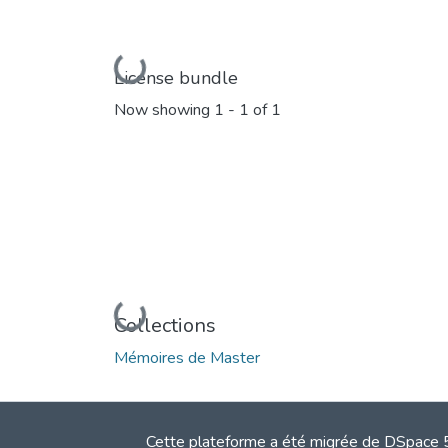
Loading...
License bundle
Now showing
1 - 1 of 1
Loading...
Collections
Mémoires de Master
Cette plateforme a été migrée de DSpace 5.