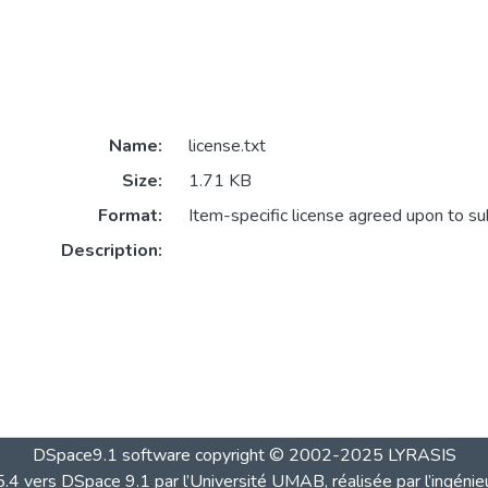
Name:
license.txt
Size:
1.71 KB
Format:
Item-specific license agreed upon to s
Description:
DSpace9.1 software copyright © 2002-2025 LYRASIS
4 vers DSpace 9.1 par l’Université UMAB, réalisée par l’ingénie