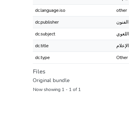
dc.language.iso
other
dc.publisher
الفنون
dc.subject
اللغوي
dc.title
لإعلام
dc.type
Other
Files
Original bundle
Now showing
1 - 1 of 1