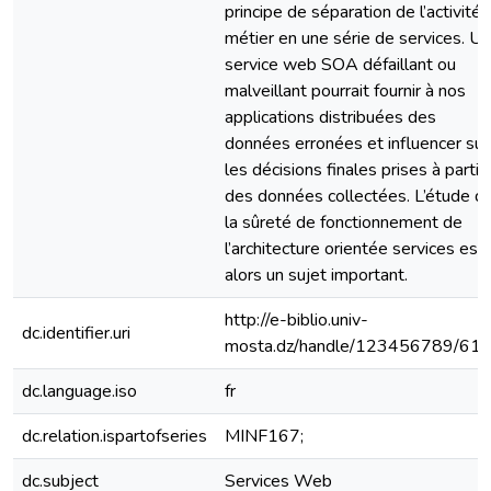
principe de séparation de l’activité
métier en une série de services. Un
service web SOA défaillant ou
malveillant pourrait fournir à nos
applications distribuées des
données erronées et influencer sur
les décisions finales prises à partir
des données collectées. L’étude d
la sûreté de fonctionnement de
l’architecture orientée services est
alors un sujet important.
http://e-biblio.univ-
dc.identifier.uri
mosta.dz/handle/123456789/61
dc.language.iso
fr
dc.relation.ispartofseries
MINF167;
dc.subject
Services Web