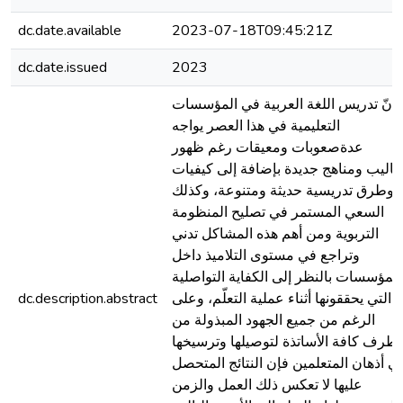
dc.date.available
2023-07-18T09:45:21Z
dc.date.issued
2023
إنّ تدريس اللغة العربية في المؤسسات
التعليمية في هذا العصر يواجه
عدةصعوبات ومعيقات رغم ظهور
ساليب ومناهج جديدة بإضافة إلى كيفيات
وطرق تدريسية حديثة ومتنوعة، وكذلك
السعي المستمر في تصليح المنظومة
التربوية ومن أهم هذه المشاكل تدني
وتراجع في مستوى التلاميذ داخل
المؤسسات بالنظر إلى الكفاية التواصلية
التي يحققونها أثناء عملية التعلّم، وعلى
dc.description.abstract
الرغم من جميع الجهود المبذولة من
طرف كافة الأساتذة لتوصيلها وترسيخها
ي أذهان المتعلمين فإن النتائج المتحصل
عليها لا تعكس ذلك العمل والزمن