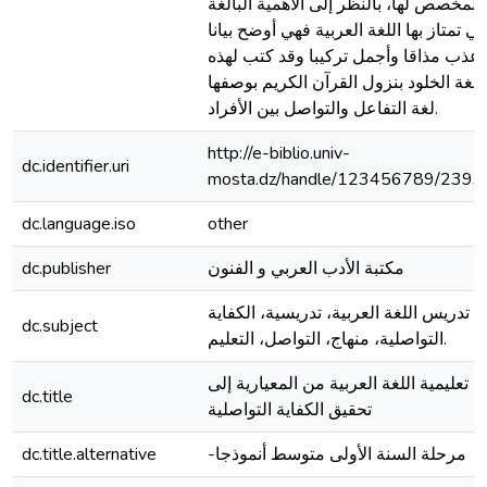
المخصص لها، بالنظر إلى الأهمية البالغة
تي تمتاز بها اللغة العربية فهي أوضح بيانا
أعذب مذاقا وأجمل تركيبا وقد كتب لهذه
للغة الخلود بنزول القرآن الكريم بوصفها
لغة التفاعل والتواصل بين الأفراد.
http://e-biblio.univ-
dc.identifier.uri
mosta.dz/handle/123456789/2393
dc.language.iso
other
مكتبة الأدب العربي و الفنون
dc.publisher
تدريس اللغة العربية، تدريسية، الكفاية
dc.subject
التواصلية، منهاج، التواصل، التعليم.
تعليمية اللغة العربية من المعيارية إلى
dc.title
تحقيق الكفاية التواصلية
-مرحلة السنة الأولى متوسط أنموذجا
dc.title.alternative