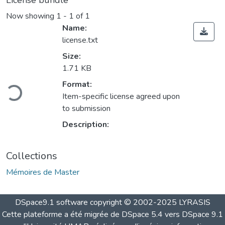
License bundle
Now showing
1 - 1 of 1
Name:
license.txt
Size:
1.71 KB
Loading...
Format:
Item-specific license agreed upon
to submission
Description:
Collections
Mémoires de Master
DSpace9.1 software copyright © 2002-2025 LYRASIS
Cette plateforme a été migrée de DSpace 5.4 vers DSpace 9.1