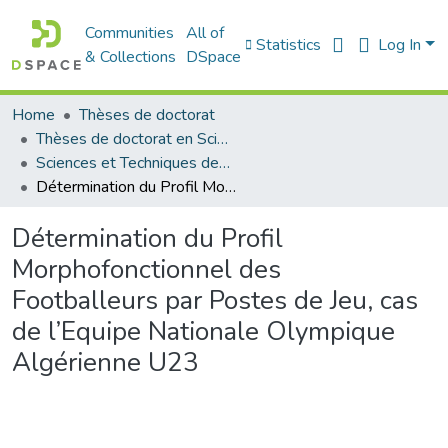
Communities
All of
Statistics
Log In
& Collections
DSpace
Home
Thèses de doctorat
Thèses de doctorat en Sciences
Sciences et Techniques des Activités Physiques et Sportives - التربية البدنية و الرياضية
Détermination du Profil Morphofonctionnel des Footballeurs par Postes de Jeu, cas de l’Equipe Nationale Olympique Algérienne U23
Détermination du Profil
Morphofonctionnel des
Footballeurs par Postes de Jeu, cas
de l’Equipe Nationale Olympique
Algérienne U23