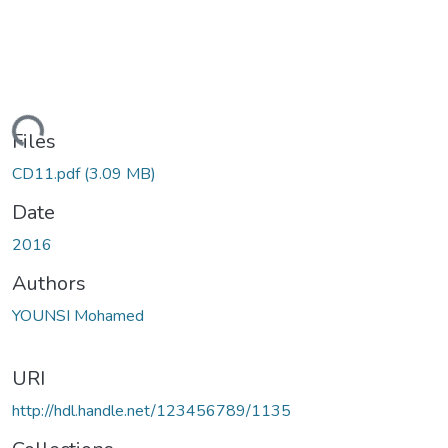
Loading...
Files
CD11.pdf
(3.09 MB)
Date
2016
Authors
YOUNSI Mohamed
URI
http://hdl.handle.net/123456789/1135