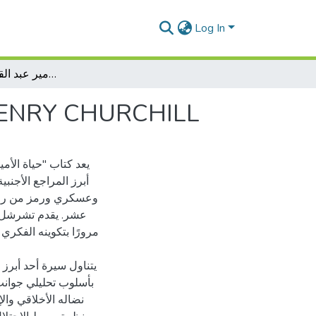
Log In
قراءة في كتاب : حياة الأمير عبد القادر لهزي تشرشل : HENRY CHURCHILL
قراءة في كتاب : حياة الأمير عبد القادر لهزي تشرشل : HILL
يعد كتاب "حياة الأم
أبرز المراجع الأجنب
وعسكري ورمز من رموز
عشر. يقدم تشرشل سرد
مرورًا بتكوينه الفكري
يتناول سيرة أحد أبرز
بأسلوب تحليلي جوانب
نضاله الأخلاقي وال