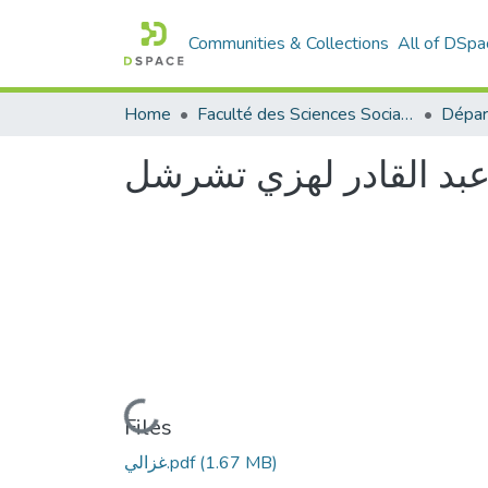
Communities & Collections
All of DSpa
Home
Faculté des Sciences Sociales
Dépar
Loading...
Files
(1.67 MB)
غزالي.pdf