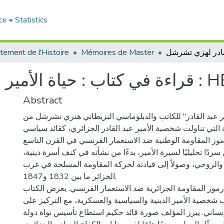
ce
Statistics
tement de l'Histoire
Mémoires de Master
HENRY CHURC
Abstract
ير عبد القادر" للكاتب والدبلوماسي البريطاني هنري تشرشل من
ية التي تناولت شخصية الأمير عبد القادر الجزائري، كقائد سياسي
 المقاومة الوطنية ضد الاستعمار الفرنسي في القرن التاسع
ًا تحليليًا لسيرة الأمير، بدءًا من نشأته في كنف أسرة دينية،
 والروحي، وصولاً إلى قيادته لحركة المقاومة المسلحة في غرب
الجزائر ما بين 1832 و1847.
 رموز المقاومة الجزائرية ضد الاستعمار الفرنسي. يعرض الكتاب
 شخصية الأمير الدينية والسياسية والعسكرية، مع التركيز على
إنساني. يبرز المؤلف صورة قائد حكيم استطاع تأسيس نواة دولة