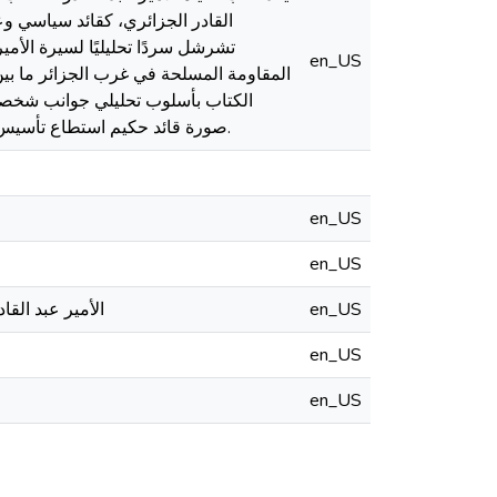
القادر الجزائري، كقائد سياسي 
تشرشل سردًا تحليليًا لسيرة الأمي
en_US
الكتاب بأسلوب تحليلي جوانب شخصية ا
صورة قائد حكيم استطاع تأسيس نواة دولة منظمة وسط الاحتلال. يمثّل العمل مرجعًا هامًا لفهم بدايات الكفاح الوطني الجزائري.
en_US
en_US
en_US
: الأمير عبد ا
en_US
en_US