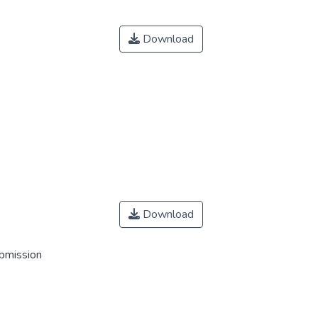
Download
Download
ubmission