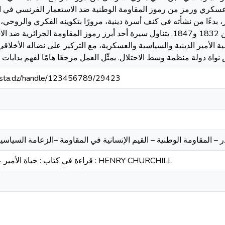
وعسكري ورمز من رموز المقاومة الوطنية ضد الاستعمار الفرنسي في ا
ر، بدءًا من نشأته في كنف أسرة دينية، مرورًا بتكوينه الفكري والروحي، 
المقاومة المسلحة في غرب الجزائر ما بين 1832 و1847. يتناول سيرة أحد أبرز رموز المقاومة
لأمير الدينية والسياسية والعسكرية، مع التركيز على نضاله الأخلاقي 
-mosta.dz/handle/123456789/29423
لقادر – المقاومة الوطنية – القيم الإنسانية في المقاومة –الزعامة الس
قراءة في كتاب : حياة الأمير عبد القادر لهزي تشرشل : HENRY CHURCHILL