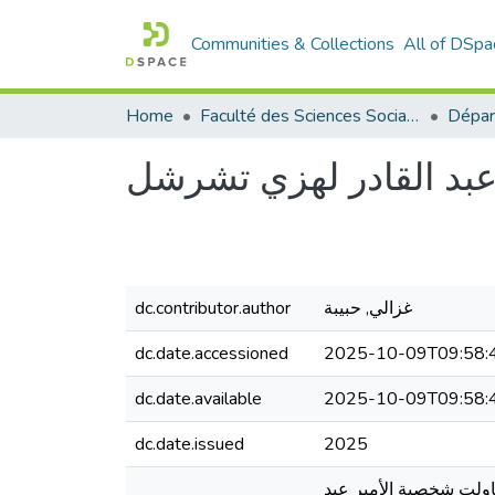
Communities & Collections
All of DSpa
Home
Faculté des Sciences Sociales
Dépar
غزالي, حبيبة
dc.contributor.author
dc.date.accessioned
2025-10-09T09:58:
dc.date.available
2025-10-09T09:58:
dc.date.issued
2025
ناولت شخصية الأمير عبد