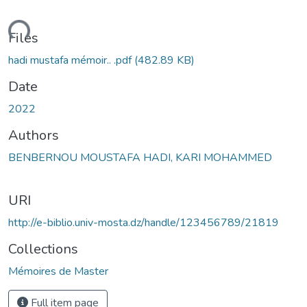
oading...
Files
hadi mustafa mémoir.. .pdf
(482.89 KB)
Date
2022
Authors
BENBERNOU MOUSTAFA HADI, KARI MOHAMMED
URI
http://e-biblio.univ-mosta.dz/handle/123456789/21819
Collections
Mémoires de Master
Full item page