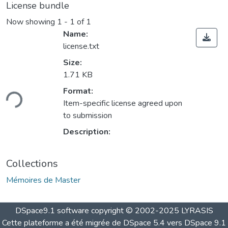
License bundle
Now showing
1 - 1 of 1
Name:
license.txt
Size:
1.71 KB
ding...
Format:
Item-specific license agreed upon
to submission
Description:
Collections
Mémoires de Master
DSpace9.1 software copyright © 2002-2025 LYRASIS
Cette plateforme a été migrée de DSpace 5.4 vers DSpace 9.1