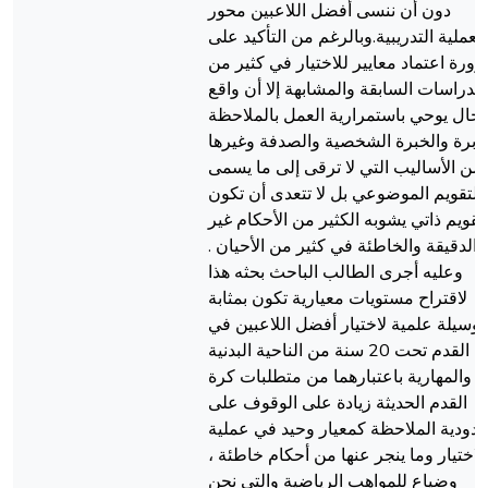
دون أن ننسى أفضل اللاعبين محور
العملية التدريبية.وبالرغم من التأكيد على
ورة اعتماد معايير للاختيار في كثير من
الدراسات السابقة والمشابهة إلا أن واقع
لحال يوحي باستمرارية العمل بالملاحظة
عابرة والخبرة الشخصية والصدفة وغيرها
من الأساليب التي لا ترقى إلى ما يسمى
بالتقويم الموضوعي بل لا تتعدى أن تكون
تقويم ذاتي يشوبه الكثير من الأحكام غير
الدقيقة والخاطئة في كثير من الأحيان .
وعليه أجرى الطالب الباحث بحثه هذا
لاقتراح مستويات معيارية تكون بمثابة
وسيلة علمية لاختيار أفضل اللاعبين في
كرة القدم تحت 20 سنة من الناحية البدنية
والمهارية باعتبارهما من متطلبات كرة
القدم الحديثة زيادة على الوقوف على
دودية الملاحظة كمعيار وحيد في عملية
الاختيار وما ينجر عنها من أحكام خاطئة ،
وضياع للمواهب الرياضية والتي نحن