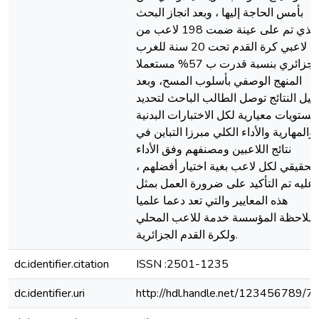
بأمس الحاجة إليها ، وبعد انجاز البحث
والذي تم على عينة ضمت 198 لاعب من
لاعبي كرة القدم تحت 20 سنة للغرب
الجزائري بنسبة قدرت ب 57% مستعملا
المنهج الوصفي بأسلوب المسح، وبعد
ليل النتائج توصل الطالب الباحث لتحديد
مستويات معيارية لكل الاختبارات البدنية
والمهارية والأداء الكلي مبرزا التباين في
نتائج اللاعبين ومصنفهم وفق الأداء
الحقيقي لكل لاعب بغية اختيار أفضلهم ،
عليه تم التأكيد على ضرورة العمل بمثل
هذه المعايير والتي تعد دعما علميا
لملاحظة المؤسسة خدمة للاعب المحلي
ولكرة القدم الجزائرية.
dc.identifier.citation
ISSN :2501-1235
dc.identifier.uri
http://hdl.handle.net/123456789/7