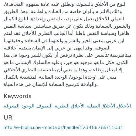
النوع من الأخلاق بالسلوك، ويطلق عليه عادة بمفهوم 'المجاهدة'،
وذلك بالالتزام بألوان خاصة من العبادة والطاعة، وهذا الطريق
العملي للأخلاق يعمل على تهذيب النفس وإعدادها لبلوغ الكمال
والشعور بالسعادة وذلك يكون عن طريق سياستين: سياسة النفس
ظاهرا وسياسة النفس باطنا. أما الجانب النظري للأخلاق فقد اهتم
ابن عربي بمعنى الخير والشر وبواعثهما في السعادة وحقيقتهما
الصوفية. وقد انتهى ابن عربي إلى الإيمان بقضية أخلاقية
ميتافيزيقية تتأسس على نظرة ترفض أن يكون للشر وجودا في هذا
الكون، فكل ما هو موجود هو خير، وعليه فالسلوك الإنساني ما هو
إلا امتثال وطاعة، وهذا ما يعني أن بناء نسقه النظري الأخلاقي
مبني على 'وحدة الوجود'، الوحدة المثالية المتشبعة بالكمال
والهادفة لترسيخ السعادة للإنسان في هذه الحياة.
Keywords
الأخلاق, الأخلاق العملية, الأخلاق النظرية, التصوف, الوجود, المعرفة.
URI
http://e-biblio.univ-mosta.dz/handle/123456789/11031