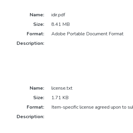
Name:
idir.pdf
Size:
8.41 MB
Format:
Adobe Portable Document Format
Description:
Name:
license.txt
Size:
1.71 KB
Format:
Item-specific license agreed upon to s
Description: