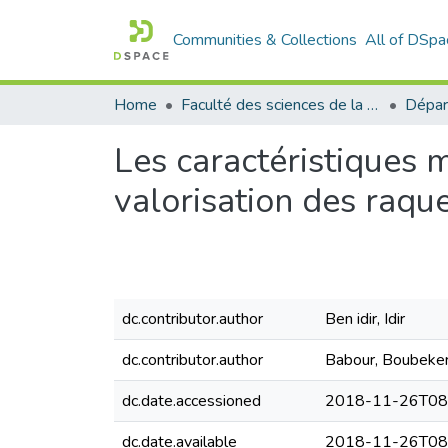
Communities & Collections
All of DSpa
Home
Faculté des sciences de la nature et de la vie
Dépar
Les caractéristiques 
valorisation des raqu
dc.contributor.author
Ben idir, Idir
dc.contributor.author
Babour, Boubeke
dc.date.accessioned
2018-11-26T08
dc.date.available
2018-11-26T08