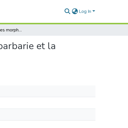
Log In
Les caractéristiques morphologiques du figuier de barbarie et la valorisation des raquettes
arbarie et la