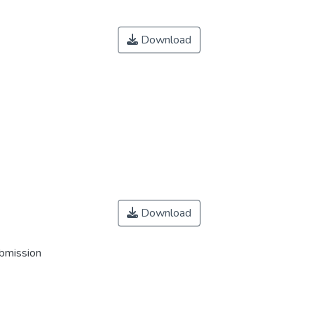
Download
Download
ubmission