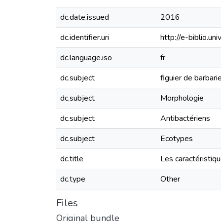
dc.date.issued
2016
dc.identifier.uri
http://e-biblio.
dc.language.iso
fr
dc.subject
figuier de barbari
dc.subject
Morphologie
dc.subject
Antibactériens
dc.subject
Ecotypes
dc.title
Les caractéristiq
dc.type
Other
Files
Original bundle