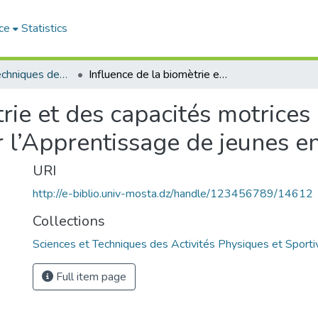
ce
Statistics
Sciences et Techniques des Activités Physiques et Sportives (RISTAPS)
Influence de la biomètrie et des capacités motrices (physiques et hydrodynamiques) sur l’Apprentissage de jeunes enfants en natation
rie et des capacités motrices
l’Apprentissage de jeunes en
URI
http://e-biblio.univ-mosta.dz/handle/123456789/14612
Collections
Sciences et Techniques des Activités Physiques et Sport
Full item page