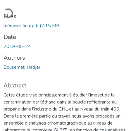
oading...
Files
mémoire final.pdf
(2.15 MB)
Date
2019-06-24
Authors
Bousemat, Hadjer
Abstract
Cette étude vise principalement à étudier l’impact de la
contamination par l’éthane dans la boucle réfrigérante au
propane dans l’industrie du GNL et au niveau du train 400.
Dans la première partie du travail nous avons procédés un
ensemble d’analyses chromatographique au niveau de
laboratoire du complexe GL2/Z ; en fonction de ces analyses