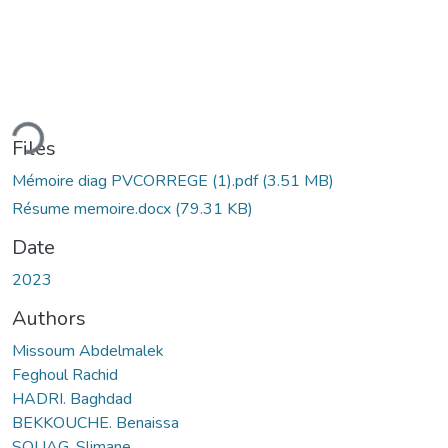
ding...
Files
Mémoire diag PVCORREGE (1).pdf
(3.51 MB)
Résume memoire.docx
(79.31 KB)
Date
2023
Authors
Missoum Abdelmalek
Feghoul Rachid
HADRI. Baghdad
BEKKOUCHE. Benaissa
SOUAG .Slimane