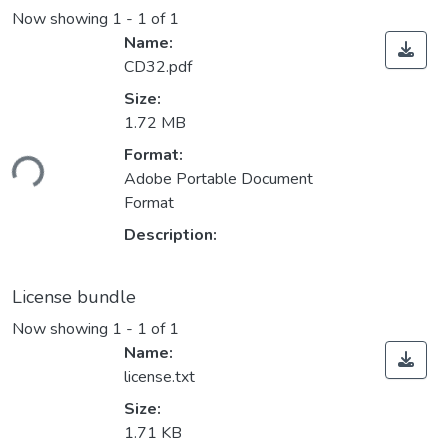
Now showing
1 - 1 of 1
Name:
CD32.pdf
Size:
1.72 MB
Format:
ding...
Adobe Portable Document
Format
Description:
License bundle
Now showing
1 - 1 of 1
Name:
license.txt
Size:
1.71 KB