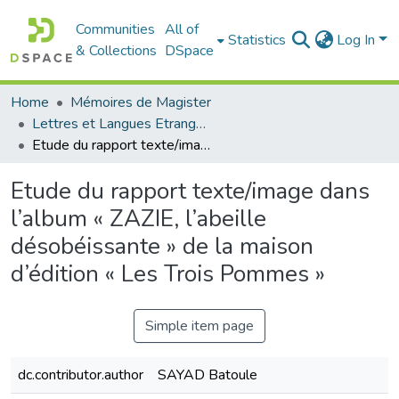
Communities
All of
Statistics
Log In
& Collections
DSpace
Home
Mémoires de Magister
Lettres et Langues Etrangères - اللغات الأجنبية
Etude du rapport texte/image dans l’album « ZAZIE, l’abeille désobéissante » de la maison d’édition « Les Trois Pommes »
Etude du rapport texte/image dans
l’album « ZAZIE, l’abeille
désobéissante » de la maison
d’édition « Les Trois Pommes »
Simple item page
dc.contributor.author
SAYAD Batoule