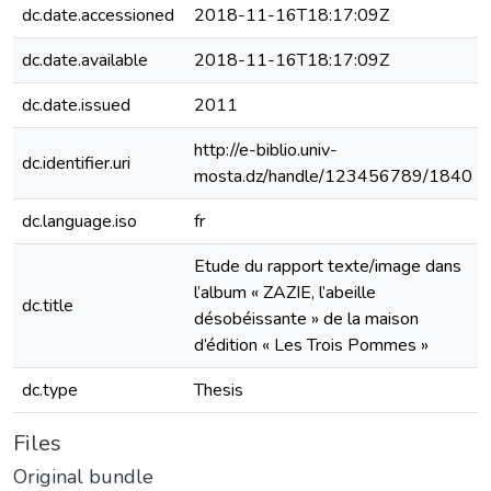
dc.date.accessioned
2018-11-16T18:17:09Z
dc.date.available
2018-11-16T18:17:09Z
dc.date.issued
2011
http://e-biblio.univ-
dc.identifier.uri
mosta.dz/handle/123456789/1840
dc.language.iso
fr
Etude du rapport texte/image dans
l’album « ZAZIE, l’abeille
dc.title
désobéissante » de la maison
d’édition « Les Trois Pommes »
dc.type
Thesis
Files
Original bundle