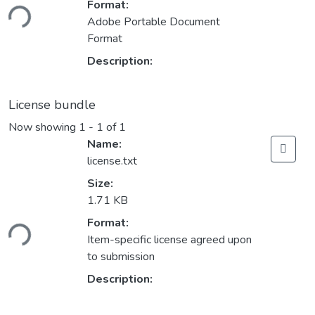
ding...
Format:
Adobe Portable Document
Format
Description:
License bundle
Now showing
1 - 1 of 1
Name:
license.txt
Size:
1.71 KB
ding...
Format:
Item-specific license agreed upon
to submission
Description: