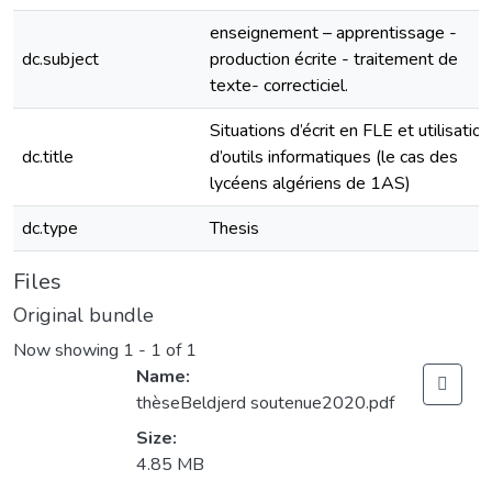
enseignement – apprentissage -
dc.subject
production écrite - traitement de
texte- correcticiel.
Situations d’écrit en FLE et utilisation
dc.title
d’outils informatiques (le cas des
lycéens algériens de 1AS)
dc.type
Thesis
Files
Original bundle
Now showing
1 - 1 of 1
Name:
thèseBeldjerd soutenue2020.pdf
Size:
4.85 MB