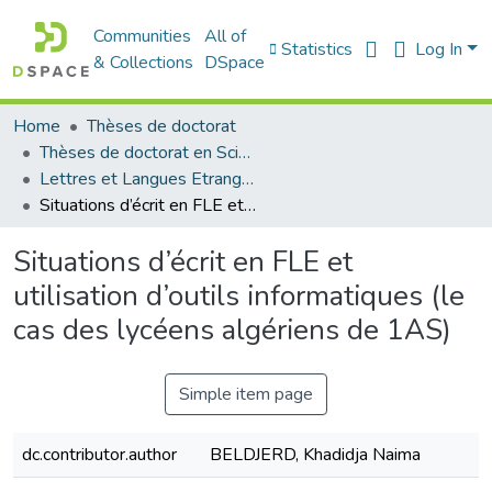
Communities
All of
Statistics
Log In
& Collections
DSpace
Home
Thèses de doctorat
Thèses de doctorat en Sciences
Lettres et Langues Etrangères - اللغات الأجنبية
Situations d’écrit en FLE et utilisation d’outils informatiques (le cas des lycéens algériens de 1AS)
Situations d’écrit en FLE et
utilisation d’outils informatiques (le
cas des lycéens algériens de 1AS)
Simple item page
dc.contributor.author
BELDJERD, Khadidja Naima