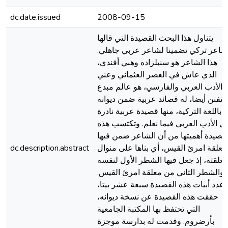
dc.date.issued
2008-09-15
يتناول هذا البحث القصيدة التي قالها
شاعر تركي تضمينا لشاعر عربي جاهلي.
هذا الشاعر هو سنبلزاده وهبي أفندي،
الذي عاش في العصر العثماني وعني
الأدب العربي والفارسي، هو عالم مبدع
متفنن أيضا، له قصائد عربية ضمن ديوانه
باللغة التركية، منها قصيدة عربية نادرة
ي الأدب العربي فيما نعلم. وتكتسب هذه
لقصيدة أهميتها من أن الشاعر ضمن فيها
معلقة امرئ القيس، أي بناها على منوال
dc.description.abstract
علقته، إذ جعل فيها الشطر الأول لنفسه
والشطر الثاني من معلقة امرئ القيس.
عدد أبيات هذه القصيدة سبعة عشر بيتا،
حققت هذه القصيدة عن نسخة ديوانه،
التي تحتفظ بها المكتبة الجامعية
بأرضروم. وقدمت له بدارسة موجزة