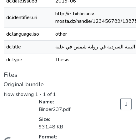
dc.date.issued
2019-06
http://e-biblio.univ-
dc.identifier.uri
mosta.dz/handle/123456789/13875
dc.language.iso
other
dc.title
البنية السردية في رواية شمس في علبة
dc.type
Thesis
Files
Original bundle
Now showing
1 - 1 of 1
Name:
Binder237.pdf
Size:
931.48 KB
Format: