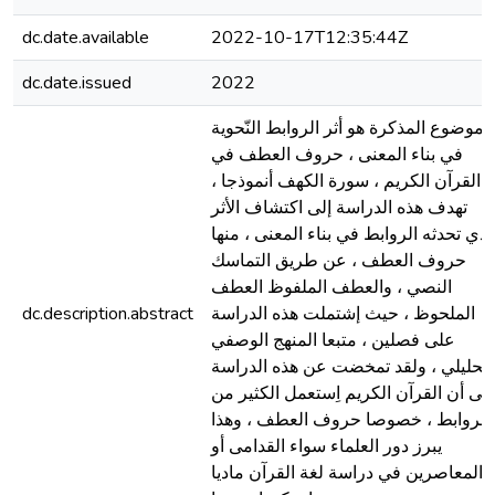
dc.date.available
2022-10-17T12:35:44Z
dc.date.issued
2022
موضوع المذكرة هو أثر الروابط النّحوية
في بناء المعنى ، حروف العطف في
القرآن الكريم ، سورة الكهف أنموذجا ،
تهدف هذه الدراسة إلى اكتشاف الأثر
لذي تحدثه الروابط في بناء المعنى ، منها
حروف العطف ، عن طريق التماسك
النصي ، والعطف الملفوظ العطف
dc.description.abstract
الملحوظ ، حيث إشتملت هذه الدراسة
على فصلين ، متبعا المنهج الوصفي
لتحليلي ، ولقد تمخضت عن هذه الدراسة
إلى أن القرآن الكريم اِستعمل الكثير من
الروابط ، خصوصا حروف العطف ، وهذا
يبرز دور العلماء سواء القدامى أو
المعاصرين في دراسة لغة القرآن ماديا