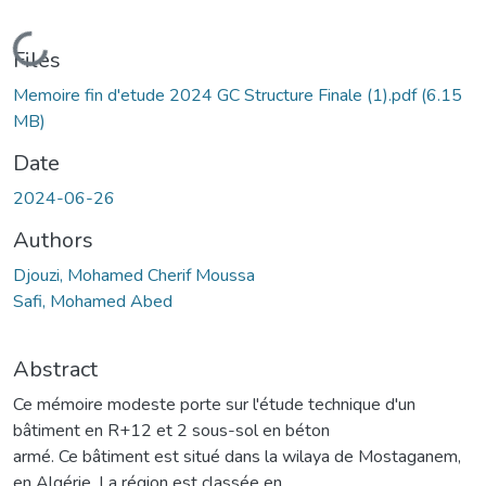
Loading...
Files
Memoire fin d'etude 2024 GC Structure Finale (1).pdf
(6.15
MB)
Date
2024-06-26
Authors
Djouzi, Mohamed Cherif Moussa
Safi, Mohamed Abed
Abstract
Ce mémoire modeste porte sur l'étude technique d'un
bâtiment en R+12 et 2 sous-sol en béton
armé. Ce bâtiment est situé dans la wilaya de Mostaganem,
en Algérie. La région est classée en