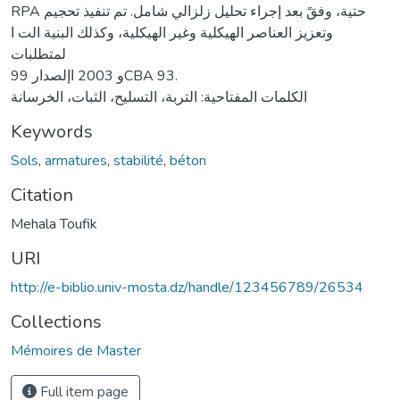
RPA حتية، وفقً بعد إجراء تحليل زلزالي شامل. تم تنفيذ تحجيم
وتعزيز العناصر الهيكلية وغير الهيكلية، وكذلك البنية الت ا
لمتطلبات
99 و 2003 اإلصدارCBA 93.
الكلمات المفتاحية: التربة، التسليح، الثبات، الخرسانة
Keywords
Sols
,
armatures
,
stabilité
,
béton
Citation
Mehala Toufik
URI
http://e-biblio.univ-mosta.dz/handle/123456789/26534
Collections
Mémoires de Master
Full item page