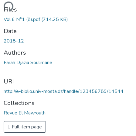
ding...
Files
Vol 6 N°1 (8).pdf
(714.25 KB)
Date
2018-12
Authors
Farah Djazia Soulimane
URI
http://e-biblio.univ-mosta.dz/handle/123456789/14544
Collections
Revue El Mawrouth
Full item page