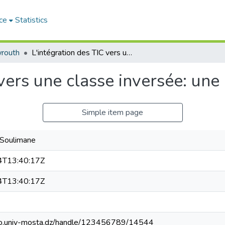
ce
Statistics
routh
L'intégration des TIC vers une classe inversée: une approche systémique
 vers une classe inversée: un
Simple item page
 Soulimane
T13:40:17Z
T13:40:17Z
blio.univ-mosta.dz/handle/123456789/14544