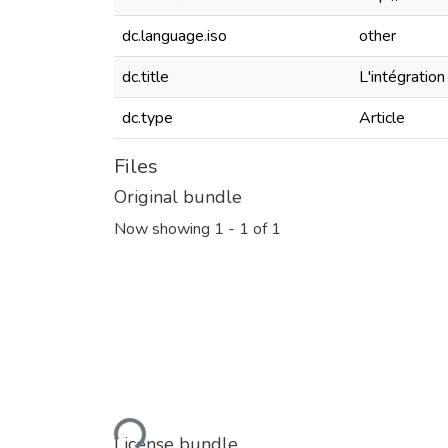
dc.language.iso
other
dc.title
L'intégratio
dc.type
Article
Files
Original bundle
Now showing
1 - 1 of 1
Loading...
License bundle