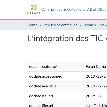
Communities & Collections
All of DSpa
Home
Revues scientifiques
Revue El Maw
L'intégration des TIC
dc.contributor.author
Farah Djazia
dc.date.accessioned
2019-12-24
dc.date.available
2019-12-24
dc.date.issued
2018-12
dc.identifier.uri
http://e-bi