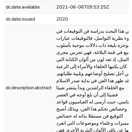
dc.date.available
2021-06-06T09:53:25Z
dc.date.issued
2020
عني هذا البحث بدراسة فن التوقيعات في
وء نظرية التواصل، فالتوقيعات عبارات
موجزة بليغة ذات دلالات موحية بأسلوب
فيع في قمة البلاغة، فهي تجرس مجرى
المثل، إذ تعد لون من ألوان الكتابة التي
كان يكتبها الخلفاء والأمراء إلى الرعية
من أجل تصليح أوضاعهم وتلبية طلباتهم.
فقد ظهر هذا الفن في بداية صدر الاسلام
dc.description.abstract
مع الخلفاء الراشدين وبدأ ينتشر شيئا
فشيئا إلى أن بلغ أوجه في العصر
لعباسي، حيث أرسى له العباسيون قواعد
وخصائص تحكم هذا الفن، وبذلك أصبح
التوقيع فن مستقلا بذاته له خصائص
ومميزات وعلماء وموضوعات التي انفرد
بها عن باقي الألوان النثرية الأخرة، ففن