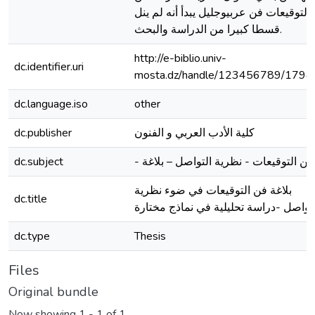
التوقيعات فن عربيوجليل يبدأ أنه لم ينل
قسطا كبيرا من الدراسة والبحث.
http://e-biblio.univ-
dc.identifier.uri
mosta.dz/handle/123456789/1794
dc.language.iso
other
dc.publisher
كلية الأدب العربي و الفنون
dc.subject
-  - نظرية التواصل – بلاغة
بلاغة فن التوقيعات في ضوء نظرية
dc.title
تواصل -دراسة تحليلية في نماذج مختارة
dc.type
Thesis
Files
Original bundle
Now showing
1 - 1 of 1