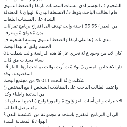
الشحوم ف الجسم لدى مسنات المصابات بارتفاع الضغط الدموي
قام الطالب الباحث بتوظ فٌ الانشطة البدن ةٌ الهوائ ةٌ المعتدلة
الشدة على المسنات البلغات
من العمر ) 55 55 ( سنة والت تهدف الى اقتراح برنامج تمر نٌات
بدن ةٌ هوائ ةٌ ومعرفة —
مدى تاث رٌها على ارتفاع الضغط الدموي ونسبة الشحوم ف
الجسم وللق اٌم بهذا البحث
كان لابد من وجود ع نٌة تجري عل هٌا هذه الدراسة والت شملت 01
نساء مسنات مق مٌات
بدار الاشخاص المسن نٌ بولا ةٌ ت اٌرت ،والت تم اخت اٌرها بالطر قٌة
المقصودة ، وقد
شكلت ع نٌة البحث 011 % من مجتمع البحث .
واعتمد الطالب الباحث على المقابلات الشخص ةٌ مع المختص نٌ
من اساتذة واطباء وكذا
الاختبرات والق اٌسات الفز وٌلوج ةٌ والمورفولوج ةٌ لجمع المعلومات
وقد توصل الطالب
الى ان البرنامج المقترح باستخدام مجموعة من الانشطة البدن ةٌ
الهوائ ةٌ المعتدلة الشدة