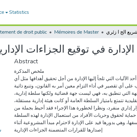
ce
Statistics
tement de droit public
Mémoires de Master
لإدارة في توقيع الجزاءات الإداري
Abstract
ملخص المذكرة
أحد الآليات التي تلجأ إليها الإدارة من أجل تحقيق أهدافها مثل أي
على أي تقصير في أداء التزام معين أمر به القانون، وتنبع ذاتية
جهة التي تنطبق به، فهي ليست جهة قضائية ولكنها سلطة إدارية،
ليدية تتمتع بامتياز السلطة العامة أو كانت هيئة إدارية مستقلة،
ر إداري منفرد، ونظرا لخطورة هذا الإجراء فقد أحيط بجملة من
ماية لحقوق وحريات الأفراد من استعمال الإدارة لهذه السلطة
فها، وهي بدورها قيد على الإدارة لاحترام مبدأ المشروعية أثناء
س
إصدارها للقرارات المتضمنة الجزاءات الإدارية