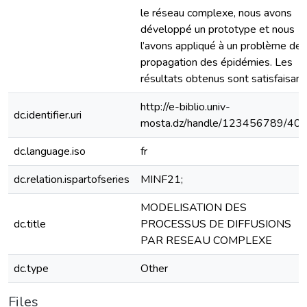
le réseau complexe, nous avons
développé un prototype et nous
l’avons appliqué à un problème de
propagation des épidémies. Les
résultats obtenus sont satisfaisant
http://e-biblio.univ-
dc.identifier.uri
mosta.dz/handle/123456789/40
dc.language.iso
fr
dc.relation.ispartofseries
MINF21;
MODELISATION DES
dc.title
PROCESSUS DE DIFFUSIONS
PAR RESEAU COMPLEXE
dc.type
Other
Files