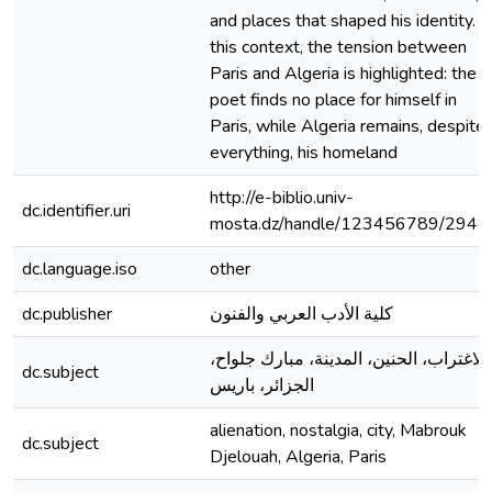
and places that shaped his identity. I
this context, the tension between
Paris and Algeria is highlighted: the
poet finds no place for himself in
Paris, while Algeria remains, despite
everything, his homeland
http://e-biblio.univ-
dc.identifier.uri
mosta.dz/handle/123456789/2948
dc.language.iso
other
dc.publisher
كلية الأدب العربي والفنون
الاغتراب، الحنين، المدينة، مبارك جلواح،
dc.subject
الجزائر، باريس
alienation, nostalgia, city, Mabrouk
dc.subject
Djelouah, Algeria, Paris