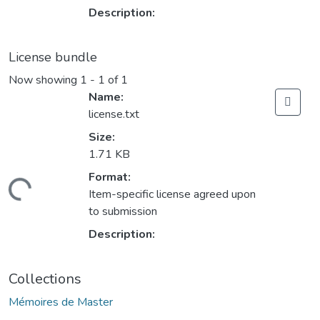
Description:
License bundle
Now showing
1 - 1 of 1
Name:
license.txt
Size:
1.71 KB
Format:
ading...
Item-specific license agreed upon
to submission
Description:
Collections
Mémoires de Master