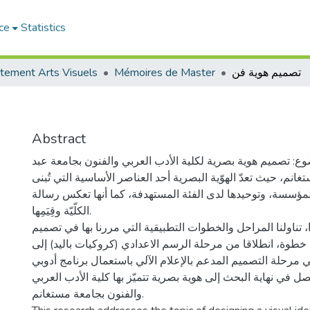
ce
Statistics
tement Arts Visuels
Mémoires de Master
تصميم هوية فن
Abstract
ع: تصميم هوية بصرية لكلية الأدب العربي والفنون بجامعة عبد
انم، حيث تعدّ الهوّية البصرية أحد العناصر الأساسية التي تُبنى
للمؤسسة، وتوحيدها لدى الفئة المستهدفة، كما أنها تعكس رسالة
الكلّيّة وقِيَمِها.
، تناولنا المراحل والخطوات التطبيقية التي مررنا بها في تصميم
خطوة، انطلاقا من مرحلة الرسم الاعدادي (كروكيات باليد) إلى
مرحلة التصميم المدعم بالإعلام الآلي باستعمال برنامج أدوبي
صل في نهاية البحث إلى هوية بصرية تتميّز بها كلية الأدب العربي
والفنون بجامعة مستغانم.