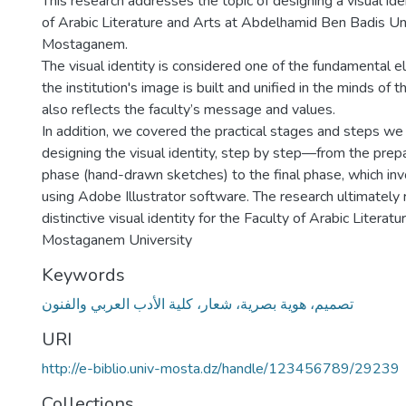
This research addresses the topic of designing a visual iden
of Arabic Literature and Arts at Abdelhamid Ben Badis Uni
Mostaganem.
The visual identity is considered one of the fundamental 
the institution's image is built and unified in the minds of t
also reflects the faculty’s message and values.
In addition, we covered the practical stages and steps we
designing the visual identity, step by step—from the prep
phase (hand-drawn sketches) to the final phase, which inv
using Adobe Illustrator software. The research ultimately 
distinctive visual identity for the Faculty of Arabic Literat
Mostaganem University
Keywords
تصميم، هوية بصرية، شعار، كلية الأدب العربي والفنون
URI
http://e-biblio.univ-mosta.dz/handle/123456789/29239
Collections