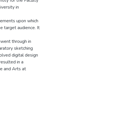
tity for the Faculty
versity in
elements upon which
he target audience. It
 went through in
aratory sketching
olved digital design
resulted in a
ure and Arts at