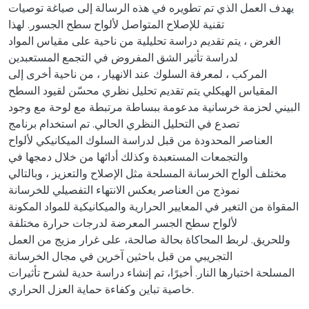
يهدف العمل الذي تم تطويره في هذه الرسالة إلى صياغة توصيات
تقنية للإصلاح المتواصل لألواح سطح الجسور. لهذا
الغرض ، يتم تقديم دراسة تحليلية من ناحية على مقياس المواد
لدراسة تأثير الشق المفروض في التجمع المستعبدين
المركب ، لمعرفة السلوك عند الانهيار ، من ناحية أخرى إلى
المقياس الهيكلي يتم تقديم تحليل نظري محسّن لقيود السطح
البيني لحزمة خرسانية مدعومة ببساطة مرتبطة مع لوحة مع وجود
تصدع في التحليل النظري الحالي. تم استخدام برنامج
العناصر المحدودة من قبل لدراسة السلوك الميكانيكي لألواح
والتجمعات المستعبدة وكذلك أدائها من خلال دمجها في
مختلف ألواح الخرسانة المسلحة مثل الإصلاح والتعزيز ، وبالتالي
نموذج من العناصر يعكس الانتهاء التفصيلي للخرسانة
المقواة من التغير في المعايير الحرارية والميكانيكية للمواد المكونة
لألواح سطح الجسر المعرضة لدرجات حرارة مختلفة
وللحريق. لربط المحاكاة بحالة صالحة، على غرار مزيج من العمل
التجريبي من قبل باحثين آخرين في مجال الخرسانة
المسلحة اختبارها النار. أخيرًا، تم إنشاء دراسة حدية لشرح تأثيرات
خاصية تباين وكفاءة حماية العزل الحراري.