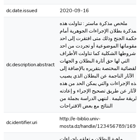
dc.date.issued
2020-09-16
ملخص مذكرة ماستر : تناولت هذه
المذكرة بطلان الإجراءات الجوهرية أمام
محكمة الجنح وذلك متى افتقرت إلى احد
مقوماتها الموضوعية أو تجردت من احد
شروطها الشكلية كما تناولت الأطراف
التي لها حق أثارة البطلان و الجهات
dc.description.abstract
القضائية المختصة بتقريره بالإضافة إلى
الآثار الناجمة عن البطلان الذي يصيب
هذه الإجراءات والتي يمكن الحد من هذه
الآثار عن طريق تصحيح الإجراء و إعادته
طريقة سليمة . لننهي الدراسة بجملة من
النتائج مع بعض الاقتراحات
http://e-biblio.univ-
dc.identifier.uri
mosta.dz/handle/123456789/1694
ماهية البطلان و تعلقه بإجراءات