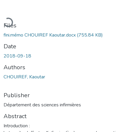
Loading...
Files
fini.mémo CHOUIREF Kaoutar.docx
(755.84 KB)
Date
2018-09-18
Authors
CHOUIREF, Kaoutar
Publisher
Département des sciences infirmières
Abstract
Introduction :