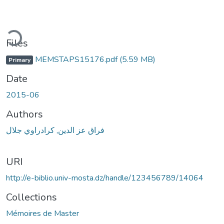
ding...
Files
MEMSTAPS15176.pdf
(5.59 MB)
Primary
Date
2015-06
Authors
فراق عز الدين, كرادراوي جلال
URI
http://e-biblio.univ-mosta.dz/handle/123456789/14064
Collections
Mémoires de Master