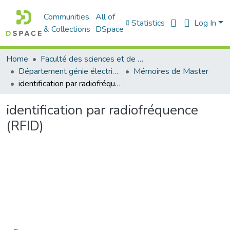
Communities
All of
Statistics
Log In
& Collections
DSpace
Home
Faculté des sciences et de la technologie
Département génie électrique
Mémoires de Master
identification par radiofréquence (RFID)
identification par radiofréquence
(RFID)
Loading...