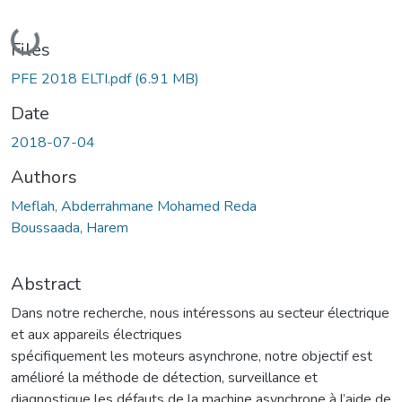
Loading...
Files
PFE 2018 ELTI.pdf
(6.91 MB)
Date
2018-07-04
Authors
Meflah, Abderrahmane Mohamed Reda
Boussaada, Harem
Abstract
Dans notre recherche, nous intéressons au secteur électrique
et aux appareils électriques
spécifiquement les moteurs asynchrone, notre objectif est
amélioré la méthode de détection, surveillance et
diagnostique les défauts de la machine asynchrone à l’aide de