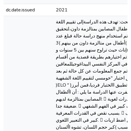
dc.date.issued
2021
حث: تهدف هذه الدراسةإلى تقييم اللغة
 أطفال المصابين بمتالزمة داون،لتحقيق
 تم استخدام منهج دراسة حالة فبلغ عدد
العينة )5 )أطفال من متالزمة داون من بينهم )3
)ذكور و )2 )إناث حيث تراوح سنهم بين 5 سنوات و
ات،تم اختيارهم بطريقة قصدية من أقسام
 في المركز النفسي البيداغوجيللمعاقين
 تم جمع المعلومات عن كل حالة ثم بعد
ق اختبار "خومسي لتقييم اللغة الشفهية
)ELO " )حيث تم تطبيق االختبار فرديا،فمن أبرز
 أسفرت عنها الدراسة ما يلي : أن األطفال
المصابين بمتالزمة لديهم:  لديهم قدرات لغوية
ضعيفة جدا.  لديهم ضعف كبير في الفهم الشفهي
بسبب نقص في القدرات المعرفية.  لديهم ضعف
كبير في التعبير اللغوي.  يعانون من اضط اربات
بسبب )كبر حجم اللسان، تشوه األسنان...( 