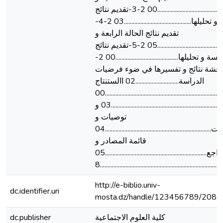
تحليلها.............................................00 2-3-تقديم نتائج
الحالة الثالثة و تحليلها.............................................03 2-4-
تقديم نتائج الحالة الرابعة و
تحليلها............................................05 2-5-تقديم نتائج
الحالة الخامسة و تحليلها..........................................00 2-
ناقشة نتائج و تفسيرها في ضوء فرضيات
الدراسة.............................02 االستنتاج
العام.............................................................................00
خاتمة......................................................................................03 و
توصيات و
االقتراحات.......................................................................04
قائمة المصادر و
المراجع....................................................................05
.........................................................................8
http://e-biblio.univ-
dc.identifier.uri
mosta.dz/handle/123456789/2082
كلية العلوم الاجتماعية
dc.publisher