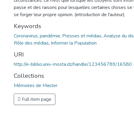
circonstances. Ce n’est que lorsque les citoyens sont info
passe et des raisons pour lesquelles certaines choses se f
se forger leur propre opinion. (introduction de l'auteur).
Keywords
Coronavirus, pandémie
,
Presses et médias
,
Analyse du di
Rôle des médias
,
Informer la Population
URI
http://e-biblio.univ-mosta.dz/handle/123456789/16580
Collections
Mémoires de Master
Full item page