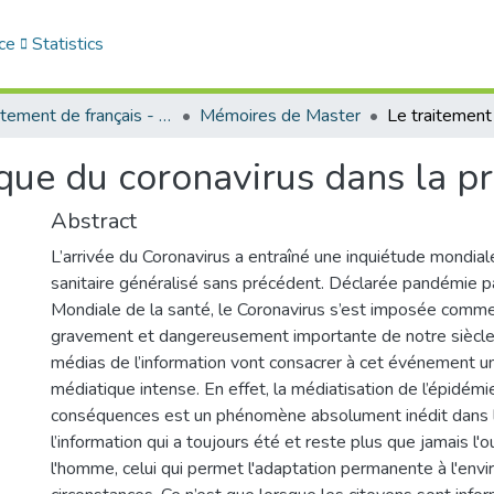
ce
Statistics
Département de français - قسم اللغة الفرنسية
Mémoires de Master
que du coronavirus dans la p
Abstract
L’arrivée du Coronavirus a entraîné une inquiétude mondial
sanitaire généralisé sans précédent. Déclarée pandémie pa
Mondiale de la santé, le Coronavirus s’est imposée comme 
gravement et dangereusement importante de notre siècle. 
médias de l’information vont consacrer à cet événement u
médiatique intense. En effet, la médiatisation de l’épidémi
conséquences est un phénomène absolument inédit dans l’
l’information qui a toujours été et reste plus que jamais l'o
l'homme, celui qui permet l'adaptation permanente à l'env