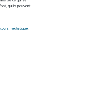
rmés de ce qui se
ont, qu’ils peuvent
scours médiatique
,