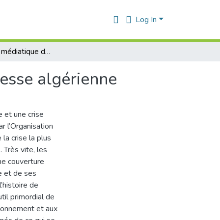
Log In
Le traitement médiatique du coronavirus dans la presse algérienne
resse algérienne
e et une crise
r l’Organisation
la crise la plus
Très vite, les
ne couverture
e et de ses
histoire de
util primordial de
ironnement et aux