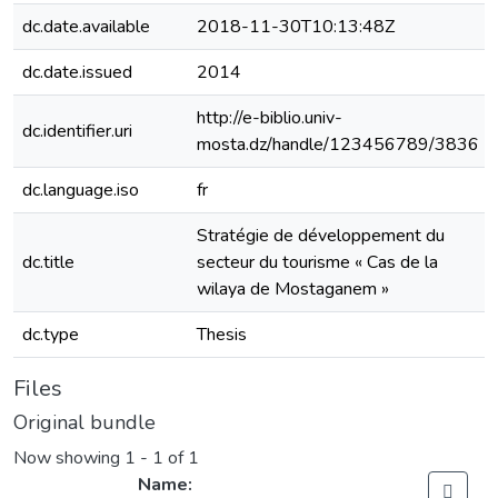
dc.date.available
2018-11-30T10:13:48Z
dc.date.issued
2014
http://e-biblio.univ-
dc.identifier.uri
mosta.dz/handle/123456789/3836
dc.language.iso
fr
Stratégie de développement du
dc.title
secteur du tourisme « Cas de la
wilaya de Mostaganem »
dc.type
Thesis
Files
Original bundle
Now showing
1 - 1 of 1
Name: