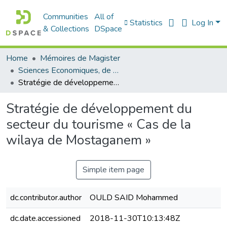
Communities
All of
Statistics
Log In
& Collections
DSpace
Home
Mémoires de Magister
Sciences Economiques, de Gestion et Commerciales - العلوم الإقتصادية و التجارية و علوم التسيير
Stratégie de développement du secteur du tourisme « Cas de la wilaya de Mostaganem »
Stratégie de développement du
secteur du tourisme « Cas de la
wilaya de Mostaganem »
Simple item page
dc.contributor.author
OULD SAID Mohammed
dc.date.accessioned
2018-11-30T10:13:48Z