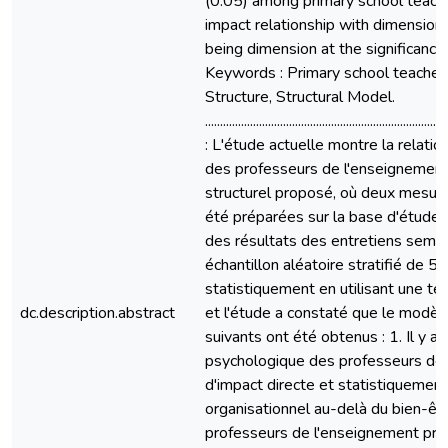
(0.05) among primary school teachers
impact relationship with dimensions
being dimension at the significance
Keywords : Primary school teachers
Structure, Structural Model.
...........................................................................
: L'étude actuelle montre la relatio
des professeurs de l'enseignement 
structurel proposé, où deux mesure
été préparées sur la base d'étude
des résultats des entretiens semi-
échantillon aléatoire stratifié de 
statistiquement en utilisant une te
dc.description.abstract
et l'étude a constaté que le modèle
suivants ont été obtenus : 1. Il y a
psychologique des professeurs de l'
d'impact directe et statistiquement
organisationnel au-delà du bien-êtr
professeurs de l'enseignement primai