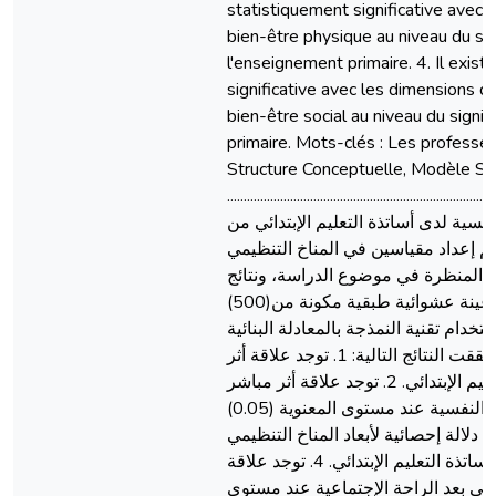
statistiquement significative avec 
bien-être physique au niveau du sig
l'enseignement primaire. 4. Il exist
significative avec les dimensions d
bien-être social au niveau du signi
primaire. Mots-clés : Les professeu
Structure Conceptuelle, Modèle Str
......................................................................................
نفسية لدى أساتذة التعليم الإبتدائي من
تم إعداد مقياسين في المناخ التنظيمي
ذج المنظرة في موضوع الدراسة، ونتائج
المقابلات النصف موجهة. أجريت الدراسة الأساسية على عينة عشوائية طبقية مكونة من(500)
بإستخدام تقنية النمذجة بالمعادلة البنائية
توصلت الدراسة إلى مطابقة النموذج البنائي المقترح وتحققت النتائج التالية: 1. توجد علاقة أثر
مباشر للمناخ التنظيمي على الصحة النفسية لدى أساتذة التعليم الإبتدائي. 2. توجد علاقة أثر مباشر
ذات دلالة إحصائية لأبعاد المناخ التنظيمي على بعد الراحة النفسية عند مستوى المعنوية (0.05)
علاقة أثر مباشر ذات دلالة إحصائية لأبعاد المناخ التنظيمي
على بعد الراحة الجسدية عند مستوى المعنوية (0.05) لدى أساتذة التعليم الإبتدائي. 4. توجد علاقة
 على بعد الراحة الإجتماعية عند مستوى