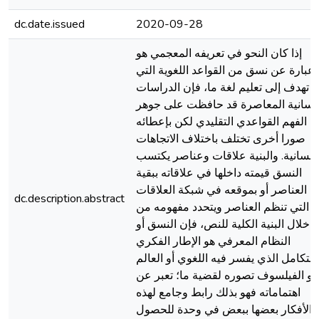
dc.date.issued
2020-09-28
إذا كان النحو في تعريفه المعجمي هو
عبارة عن نسق من القواعد اللغوية التي
تهدف إلى تعليم لغة ما، فإن الدراسات
للسانية المعاصرة قد حافظت على جوهر
ا الفهم القواعدي التقليدي لكن بإعطائه
صورا أخرى تختلف باختلاف الاتجاهات
للسانية. والبنية علاقات وعناصر يكتسب
النسق قيمته داخلها في علاقاته ببقية
العناصر أو بموقعه في شبكة العلاقات
dc.description.abstract
التي تنظم العناصر ويتحدد مفهومه من
خلال البنية الكلية للنص، فإن النسق أو
النظام المعرفي هو الإطار الفكري
لمتكامل الذي يفسر فيه اللغوي أو العالم
أو الفيلسوف تصوره لقضية ما؛ تعبر عن
اهتماماته فهو بذلك رابط وجامع لهذه
الأفكار بعضها ببعض في وحدة للحصول